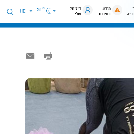
מידע
דיגיתל
31°
פתיחת
HE
רייה
בחירום
שלי
תפריט
שפות