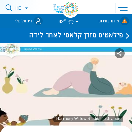
פתיחת
HE
פתיחת
תפריט
תפריט
שפות
לאתר עיריית
אתר
32°
מידע בחירום
דיגיתל שלי
תל-אביב
פילאטיס מזרן קלאסי לאחר לידה
Harmony Willow Studio illustration