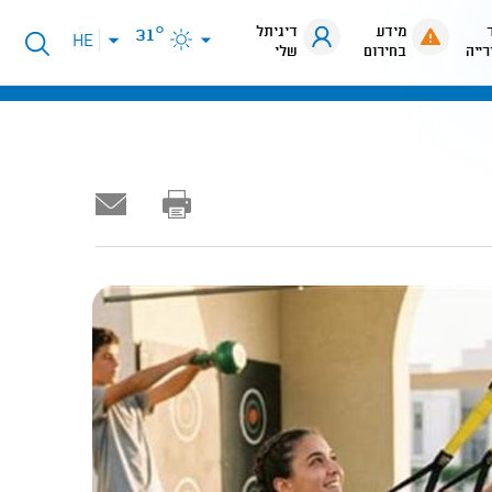
מידע
דיגיתל
31°
פתיחת
HE
רייה
בחירום
שלי
תפריט
שפות