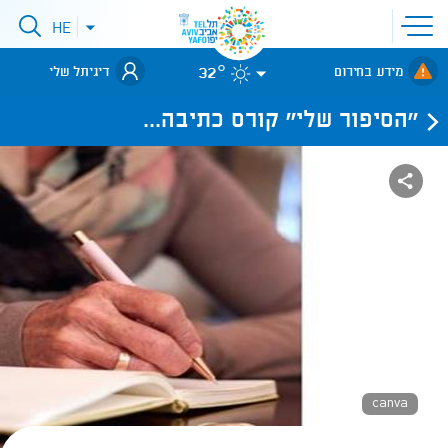
פתיחת
HE
פתיחת
תפריט
תפריט
שפות
לאתר עיריית
אתר
32°
מידע בחירום
דיגיתל שלי
תל-אביב
''הסיפור שלי'' קורס כתיבה...
canva