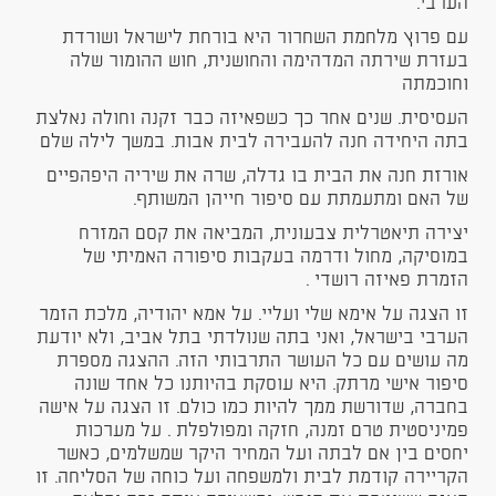
הערבי.
עם פרוץ מלחמת השחרור היא בורחת לישראל ושורדת
בעזרת שירתה המדהימה והחושנית, חוש ההומור שלה
וחוכמתה
העסיסית. שנים אחר כך כשפאיזה כבר זקנה וחולה נאלצת
בתה היחידה חנה להעבירה לבית אבות. במשך לילה שלם
אורזת חנה את הבית בו גדלה, שרה את שיריה היפהפיים
של האם ומתעמתת עם סיפור חייהן המשותף.
יצירה תיאטרלית צבעונית, המביאה את קסם המזרח
במוסיקה, מחול ודרמה בעקבות סיפורה האמיתי של
הזמרת פאיזה רושדי .
זו הצגה על אימא שלי ועליי. על אמא יהודיה, מלכת הזמר
הערבי בישראל, ואני בתה שנולדתי בתל אביב, ולא יודעת
מה עושים עם כל העושר התרבותי הזה. ההצגה מספרת
סיפור אישי מרתק. היא עוסקת בהיותנו כל אחד שונה
בחברה, שדורשת ממך להיות כמו כולם. זו הצגה על אישה
פמיניסטית טרם זמנה, חזקה ומפולפלת . על מערכות
יחסים בין אם לבתה ועל המחיר היקר שמשלמים, כאשר
הקריירה קודמת לבית ולמשפחה ועל כוחה של הסליחה. זו