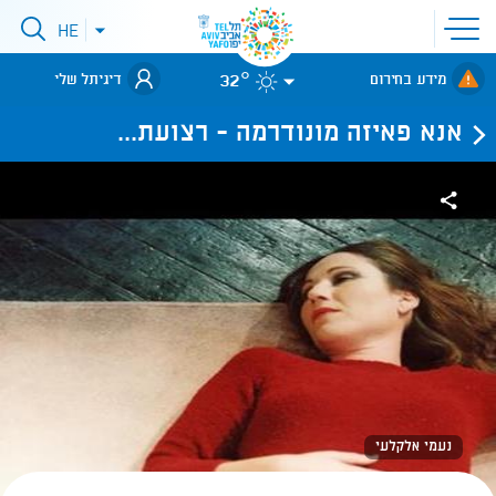
פתיחת
HE
פתיחת
תפריט
תפריט
שפות
לאתר עיריית
אתר
32°
מידע בחירום
דיגיתל שלי
תל-אביב
אנא פאיזה מונודרמה - רצועת...
נעמי אלקלעי