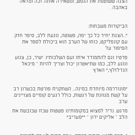
הצגה ששוטפת את הנפש, ומשאירה אותה זכה ומלאה
באהבה .
הביקורות משבחות:
"...הצגת יחיד כל כך יפה, פשוטה, נוגעת ללב, סיפר חזק
עם קונפליקט, כוחו של הערב הוא ביכולת לספר את
הסיפור על
פרטיו וגם להתמודד איתו ועם השלכותיו. ישיר, כן, צנוע
ונוגע ללב, כמו שתיאטרון יכול וצריך להיות – מיכאל
הנדלזלץ," הארץ
"מונודרמה מיוחדת במינה... השחקנית פורטת בכשרון רב
על קשת מגוונת של רגשות, כולל רגעים קומיים מצויינים.
ערב
מרגש. נדיר למצוא במקומותינו פשטות שכזו שכובשת את
הלב – אליקים ירון – ""מעריב"