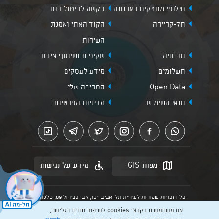
חילופי מחזיקים בארנונה
בקשה לביטול דוח
תל-קריירה
הקוד האתי ואמנת
השירות
תו חניה
שקיפות ושיתוף ציבור
תשלומים
מידע לעסקים
Open Data
הסביבה שלי
תנאי השימוש
מדיניות הפרטיות
מפות GIS
מידע על נגישות
כל הזכויות שמורות לעיריית תל-אביב-יפו, אבן גבירול 69, טלפון:
3013* מהנייד. האתר מספק מידע כללי בלבד.
אנו משתמשים בקבצי cookies לשיפור חווית הגלישה,
הנוסח המחייב הוא זה הקבוע בהוראות הדין הרלוונטיות כפי שתהיינה
בתוקף מעת לעת