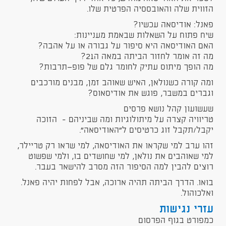
הזווית שלה והאובססיה הפרטית שלו.
פאנל: אודיסאה עכשיו?
שיח פתוח על השאלות שבאמת מעניינות:
האם האודיסאה היא סיפור על גבורה או על אהבה?
מה זה אומר לחזור הביתה במאה ה21?
מה הופך מיתוס עתיק לחומר גלם של פופ־תרבות?
ומה קורה כשנולאן, האיש שאוהב זמן, מבנים מורכבים
וגברים במשבר, פוגש את אודיסאוס?
שעשועון קהל נושא פרסים
טריוויה קצרה על מיתולוגיות ומה שביניהם - הזוכה
יקבל/תקבל זוג כרטיסים ל״האודיסאה״.
זהו ערב למי שקראו את האודיסאה, למי שראו רק טריילר,
למי שאוהבים את נולאן, למי שחושדים בו, ולמי שפשוט
רוצים להבין למה הסיפור הזה מסרב להישאר בעבר.
בואו. הדרך הביתה תהיה ארוכה, אבל לפחות יהיה פאנל.
ואלכוהול.
עזרי נגישות
כמפורט בגוף הפרסום