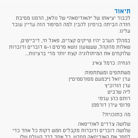
תיאור
לכבוד יציאתו של ״האודיסאה״ של נולאן, הרמנו מסיבת
חזרה הביתה בניסיון להבין למה הסיפור הזה עדיין עובד
עלינו.
במהלך הערב יהיו טייקים קצרים, פאנל חי, דיבייטים,
שאלות מהקהל, שעשועון נושא פרסים ו-6 דוברים ודוברות
שלוקחים את המיתולוגיה קצת יותר מדי ברצינות....
הנחיה: כרמל צאיג
משתתפים ומשתתפות:
עדן יואל (״כמעט מפורסמים״)
ערן הורוביץ
ליה שרביט
רותם כהן עג׳מי
פרופ׳ עירן דורפמן
מה בתוכנית?
שלושה צדדים לאודיסאה
שלושה דוברים ודוברות מקבלים חמש דקות כל אחד כדי
לספר את האודיסאה מחדש, כל אחד דרך העולם שלו,