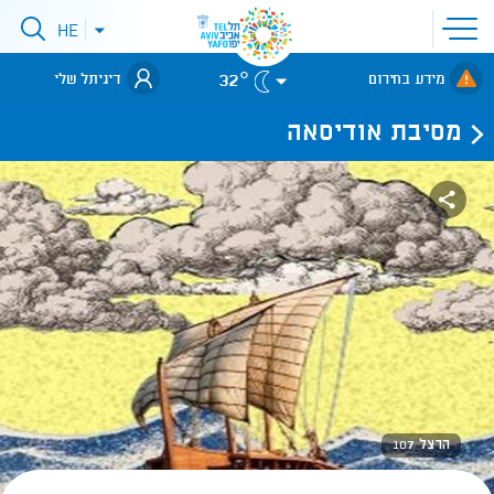
פתיחת
HE
פתיחת
תפריט
תפריט
שפות
לאתר עיריית
אתר
32°
מידע בחירום
דיגיתל שלי
תל-אביב
מסיבת אודיסאה
הרצל 107