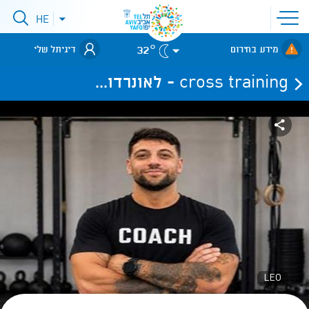
פתיחת
HE
פתיחת
תפריט
תפריט
שפות
לאתר עיריית
אתר
32°
מידע בחירום
דיגיתל שלי
תל-אביב
cross training - לאונרדו...
LEO