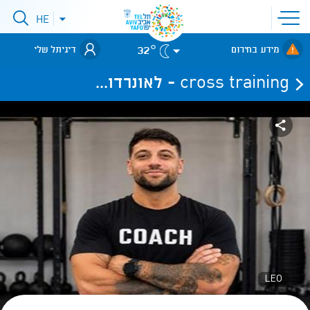
פתיחת
HE
פתיחת
תפריט
תפריט
שפות
לאתר עיריית
אתר
32°
מידע בחירום
דיגיתל שלי
תל-אביב
cross training - לאונרדו...
LEO