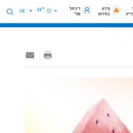
מידע
דיגיתל
31°
פתיחת
HE
רייה
בחירום
שלי
תפריט
שפות