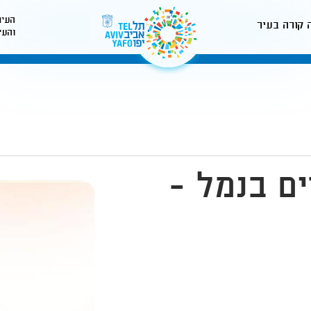
העיר
 קורה בעיר
והעי
לאתר עיריית תל-אביב
ים בנמל -