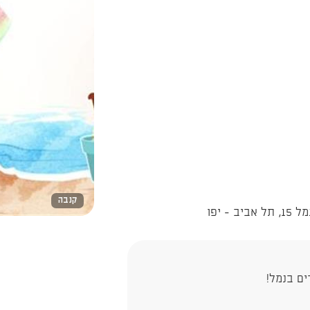
קנבה
 יפו
ם בנמל!