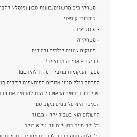
- משחקי מים מרעננים/בועות סבון (מומלץ להבי
- ג'ימבורי קופצני
- פינת יצירה
- משחקייה
- פינוקים צוננים לילדים ולהורים
ובעיקר - אווירה מדהימה!
מספר המקומות מוגבל – מהרו להירשם!
המרחב כולל מגוון אזורים המותאמים לילדים בגי
יש לרכוש כרטיס מראש על מנת להבטיח את כני
הכניסה היא על בסיס מקום פנוי
התשלום הוא בעבור ילד + מבוגר
כל ילד חייב בתשלום עד גיל 6 כולל
כל מלווה נוסף מעבר לכרטיס מחוייב בתשלום של