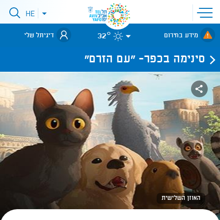
פתיחת
HE
פתיחת
תפריט
תפריט
שפות
לאתר עיריית
אתר
32°
מידע בחירום
דיגיתל שלי
תל-אביב
סינימה בכפר- "עם הזרם"
האוזן השלישית