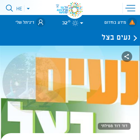
פתיחת
HE
פתיחת
תפריט
תפריט
שפות
לאתר עיריית
אתר
32°
מידע בחירום
דיגיתל שלי
תל-אביב
נעים בצל
דור דוד מסילתי