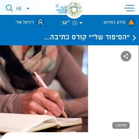
פתיחת
HE
פתיחת
תפריט
תפריט
שפות
לאתר עיריית
אתר
32°
מידע בחירום
דיגיתל שלי
תל-אביב
''הסיפור שלי'' קורס כתיבה...
canva