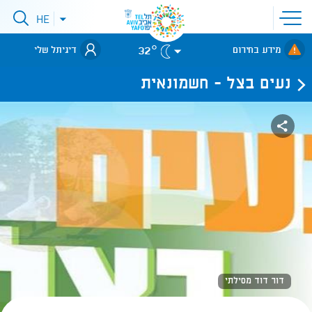
פתיחת
HE
פתיחת
תפריט
תפריט
שפות
לאתר עיריית
אתר
32°
מידע בחירום
דיגיתל שלי
תל-אביב
נעים בצל - חשמונאית
דור דוד מסילתי