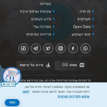
השירות
תו חניה
שקיפות ושיתוף ציבור
תשלומים
מידע לעסקים
Open Data
הסביבה שלי
תנאי השימוש
מדיניות הפרטיות
מפות GIS
מידע על נגישות
כל הזכויות שמורות לעיריית תל-אביב-יפו, אבן גבירול 69, טלפון:
3013* מהנייד. האתר מספק מידע כללי בלבד.
אנו משתמשים בקבצי cookies לשיפור חווית הגלישה,
הנוסח המחייב הוא זה הקבוע בהוראות הדין הרלוונטיות כפי שתהיינה
בתוקף מעת לעת
ניתוח תעבורה ועוד. המשך גלישה מהווה הסכמה
לתנאי
שימוש
ולמדיניות הפרטיות
Created by: Layer. Digital studio
להרשמה >
הבנתי