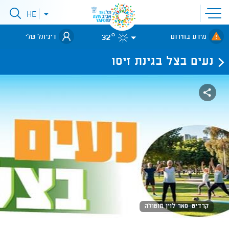
פתיחת
HE
פתיחת
תפריט
תפריט
שפות
לאתר עיריית
אתר
32°
מידע בחירום
דיגיתל שלי
תל-אביב
נעים בצל בגינת זיסו
קרדיט: פאר לוין מוטולה