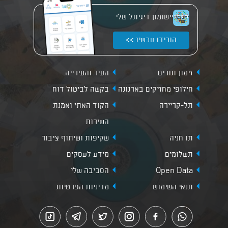
יישומון דיגיתל שלי
הורידו עכשיו >>
זימון תורים
העיר והעירייה
חילופי מחזיקים בארנונה
בקשה לביטול דוח
תל-קריירה
הקוד האתי ואמנת
השירות
תו חניה
שקיפות ושיתוף ציבור
תשלומים
מידע לעסקים
Open Data
הסביבה שלי
תנאי השימוש
מדיניות הפרטיות