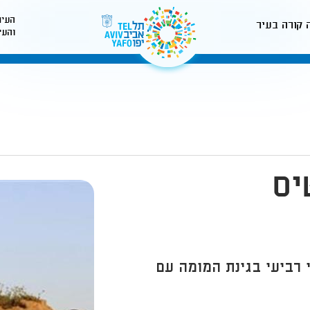
העיר
 קורה בעיר
והעי
לאתר עיריית תל-אביב
יס
 רביעי בגינת המומה עם