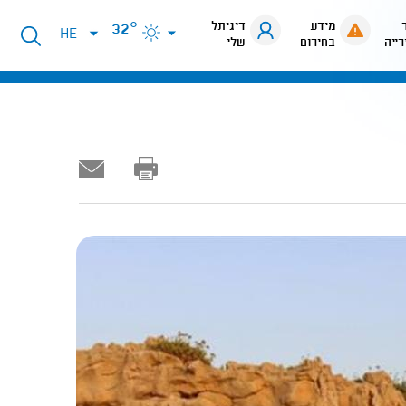
מידע
דיגיתל
32°
פתיחת
HE
רייה
בחירום
שלי
תפריט
שפות