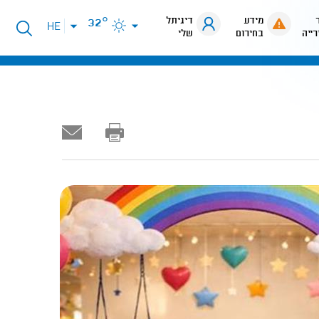
מידע
דיגיתל
32°
פתיחת
HE
רייה
בחירום
שלי
תפריט
שפות