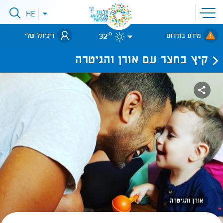
פתיחת
HE
פתיחת
תפריט
תפריט
שפות
לאתר עיריית
אתר
32°
מידע בחירום
דיגיתל שלי
תל-אביב
קיץ בחצר עם אורן והגיטרה
אורן והגיטרה