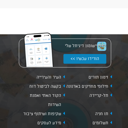
יישומון דיגיתל שלי
הורידו עכשיו >>
זימון תורים
העיר והעירייה
חילופי מחזיקים בארנונה
בקשה לביטול דוח
תל-קריירה
הקוד האתי ואמנת
השירות
תו חניה
שקיפות ושיתוף ציבור
תשלומים
מידע לעסקים