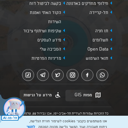
חילופי מחזיקים בארנונה
בקשה לביטול דוח
תל-קריירה
הקוד האתי ואמנת
השירות
תו חניה
שקיפות ושיתוף ציבור
תשלומים
מידע לעסקים
Open Data
הסביבה שלי
תנאי השימוש
מדיניות הפרטיות
מפות GIS
מידע על נגישות
כל הזכויות שמורות לעיריית תל-אביב-יפו, אבן גבירול 69, טלפון:
3013* מהנייד. האתר מספק מידע כללי בלבד.
אנו משתמשים בקבצי cookies לשיפור חווית הגלישה,
הנוסח המחייב הוא זה הקבוע בהוראות הדין הרלוונטיות כפי שתהיינה
בתוקף מעת לעת
ניתוח תעבורה ועוד. המשך גלישה מהווה הסכמה
לתנאי