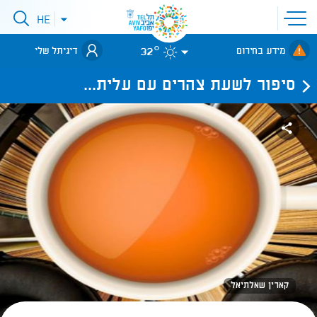
פתיחת
HE
פתיחת
תפריט
תפריט
שפות
לאתר עיריית
אתר
32°
מידע בחירום
דיגיתל שלי
תל-אביב
סיפור לשעת צהרים עם עלית...
קארין שאלתיאל