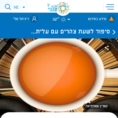
פתיחת
HE
פתיחת
תפריט
תפריט
שפות
לאתר עיריית
אתר
32°
מידע בחירום
דיגיתל שלי
תל-אביב
סיפור לשעת צהרים עם עלית...
קארין שאלתיאל