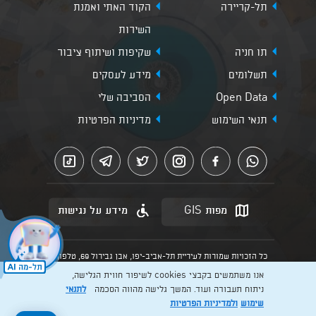
תל-קריירה
הקוד האתי ואמנת
השירות
תו חניה
שקיפות ושיתוף ציבור
תשלומים
מידע לעסקים
Open Data
הסביבה שלי
תנאי השימוש
מדיניות הפרטיות
מפות GIS
מידע על נגישות
כל הזכויות שמורות לעיריית תל-אביב-יפו, אבן גבירול 69, טלפון:
3013* מהנייד. האתר מספק מידע כללי בלבד.
אנו משתמשים בקבצי cookies לשיפור חווית הגלישה,
הנוסח המחייב הוא זה הקבוע בהוראות הדין הרלוונטיות כפי שתהיינה
בתוקף מעת לעת
ניתוח תעבורה ועוד. המשך גלישה מהווה הסכמה
לתנאי
שימוש
ולמדיניות הפרטיות
Created by: Layer. Digital studio
להרשמה >