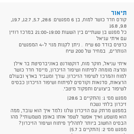
תיאור
קורס חדר כושר למוח, בן 6 מפגשים: 28.6, 5.7, 12.7, 19.7,
9.8, 16.8
כל מפגש בן שעתיים בין השעות 21:00-19:00 במרכז רוזין
עם איתי עניאל
כרטיס בודד 60 ש"ח . ניתן לקנות מנוי ל-4 המפגשים
הנותרים, במחיר של 200 ש"ח
איתי עניאל, חוקר מוח, דוקטורנט באוניברסיטת בר אילן
ומרצה מומחה לפיתוח ושיפור הזיכרון, מייסד חדר כושר
למוח והמרכז לשיפור הזיכרון. עורך ומעביר בארץ ובעולם
הרצאות, סדנאות וקורסים לפיתוח ושיפור הזיכרון כבסיס
לשיפור ביצועים ותפקוד מיטבי.
מפגש מס' 1: (התקיים ב 28.6)
זיכרון בלתי נשכח
במפגש מרתק עם הזיכרון שלנו נלמד איך הוא עובד, ממה
הוא מושפע ואיך אפשר לשפר אותו באופן משמעותי? מהו
הבסיס החשוב ביותר לתהליך פיתוח ושיפור הזיכרון?
מפגש מס' 2: (התקיים ב 5.7)