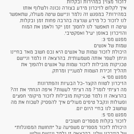
לזכור מצוין במהירות ובקלות
איך לקלוט לזיכרון מידע בצורה נכונה ולשלוף אותו
במהירות? במפגש זה נלמד וניישם שיטה מעולה, שתאפשר
לנו לזכור כל מידע שנרצה בהרבה פחות זמן ובקלות.
שיטה זו תאפשר לנו לחסוך זמן יקר ולאמן את המוח
והזיכרון באופן יעיל ואפקטיבי.
מפגש מס' 3:
שמות של אנשים
היכולת לזכור שמות של אנשים היא נכס חשוב מאד בחיינו
וניתן לשפר אותה משמעותית. בהרצאה זו נלמד וניישם
טכניקות מובילות לזכור שמות של אנשים ולהפוך את
תהליך זכירת השמות למעניין ומרתק.
מפגש מס' 4:
הזיכרון לטווח הקצר-כל הבעיות והפתרונות
מה רציתי לומר? מה רציתי לעשות? איפה הנחתי את זה?
בהרצאה זו נלמד טכניקות מובילות לזכור מיקומי חפצים
ופעולות ונקבל טיפים מעולים איך להפסיק לשכוח את מה
שחשוב לנו בחיי היום יום.
מפגש מס' 5:
לזכור בקלות מספרים חשובים
היכולת לזכור מספרים משפיעה על "תחושת המסוגלות"
של הזיכרון שלנו. בהרצאה זו נלמד וניישם שלוש