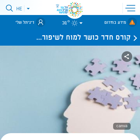
פתיחת
HE
פתיחת
תפריט
תפריט
שפות
לאתר עיריית
אתר
31°
מידע בחירום
דיגיתל שלי
תל-אביב
קורס חדר כושר למוח לשיפור...
canva