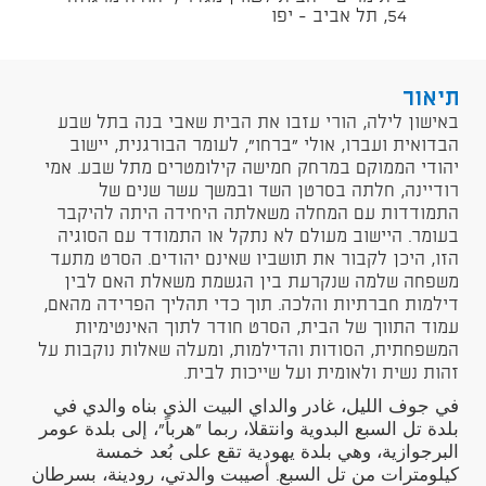
54, תל אביב - יפו
תיאור
באישון לילה, הורי עזבו את הבית שאבי בנה בתל שבע
הבדואית ועברו, אולי "ברחו", לעומר הבורגנית, יישוב
יהודי הממוקם במרחק חמישה קילומטרים מתל שבע. אמי
רודיינה, חלתה בסרטן השד ובמשך עשר שנים של
התמודדות עם המחלה משאלתה היחידה היתה להיקבר
בעומר. היישוב מעולם לא נתקל או התמודד עם הסוגיה
הזו, היכן לקבור את תושביו שאינם יהודים. הסרט מתעד
משפחה שלמה שנקרעת בין הגשמת משאלת האם לבין
דילמות חברתיות והלכה. תוך כדי תהליך הפרידה מהאם,
עמוד התווך של הבית, הסרט חודר לתוך האינטימיות
המשפחתית, הסודות והדילמות, ומעלה שאלות נוקבות על
זהות נשית ולאומית ועל שייכות לבית.
في جوف الليل، غادر والداي البيت الذي بناه والدي في
بلدة تل السبع البدوية وانتقلا، ربما "هرباً"، إلى بلدة عومر
البرجوازية، وهي بلدة يهودية تقع على بُعد خمسة
كيلومترات من تل السبع. أصيبت والدتي، رودينة، بسرطان