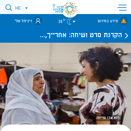
פתיחת
HE
פתיחת
תפריט
תפריט
שפות
לאתר עיריית
אתר
31°
מידע בחירום
דיגיתל שלי
תל-אביב
הקרנת סרט ושיחה: אחרייך,...
רנא אבו פריחה