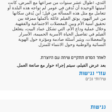
الثدي، וطوال عشر سنوات من صراعها مع المرض، كانت
أمنيتها الوحيدة أن تُدفن في عومر. لم تواجه هذه البلدة أو
تتعامل مع مثل هذه المسألة من قبل؛ أين يُدفن سكانها
من غير اليهود. يوثق الفيلم عائلة بأكملها ممزقة بين
تحقيق أمنية الأم وبين المعضلات الاجتماعية والفقهية.
وخلال عملية وداع الأم، التي تشكل عماد البيت، يتغلغل
الفيلم في تفاصيل الحياة الأسرية الحميمة، الأسرار
والمعضلات، ويثير أسئلة صادمة ومؤثرة حول الهوية
النسائية والوطنية وحول الانتماء للمنزل.
לאחר הסרט תתקיים שיחה עם היוצרת.
بعد عرض الفيلم، سيتم إجراء حوار مع صانعة العمل.
עזרי נגישות
שירותי נכים
נגישות