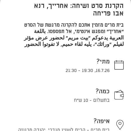
הקרנת סרט ושיחה: אחרייך, רנא
אבו פריחה
בית מרים מזמין אתכם להקרנה מרגשת של הסרט
"אחריך" ומפגש אינטימי, אל תפספסו. باللغة
العربية يدعوكم "بيت مريم" لحضور عرض مؤثر
لفيلم "ورائك"، يليه لقاء حميم, لا تفوتوا الحضور
מתי?
21:30
-
19:30
,
16.7.26
כמה?
בתשלום - 10 ש"ח
איפה?
בית מרים - הבית לשווין מגדרי, יהודה מרגוזה