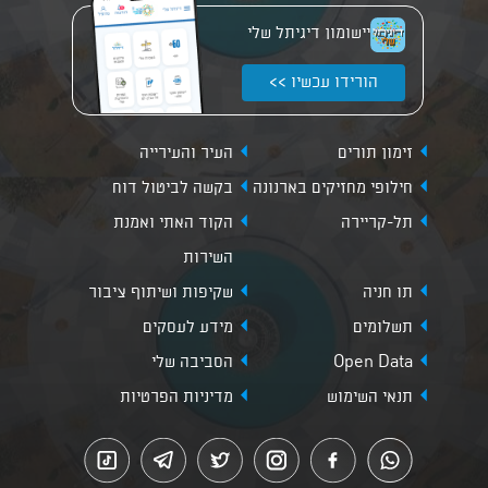
יישומון דיגיתל שלי
הורידו עכשיו >>
זימון תורים
העיר והעירייה
חילופי מחזיקים בארנונה
בקשה לביטול דוח
תל-קריירה
הקוד האתי ואמנת
השירות
תו חניה
שקיפות ושיתוף ציבור
תשלומים
מידע לעסקים
Open Data
הסביבה שלי
תנאי השימוש
מדיניות הפרטיות