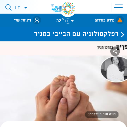
פתיחת
HE
פתיחת
תפריט
תפריט
שפות
לאתר עיריית
אתר
32°
מידע בחירום
דיגיתל שלי
תל-אביב
רפלקסולוגיה עם הבייבי במגיד
רונה מור רייכנברג