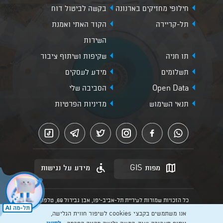
חילופי מחזיקים בארנונה
בקשה לביטול דוח
תל-קריירה
הקוד האתי ואמנת
השירות
תו חניה
שקיפות ושיתוף ציבור
תשלומים
מידע לעסקים
Open Data
הסביבה שלי
תנאי השימוש
מדיניות הפרטיות
מפות GIS
מידע על נגישות
כל הזכויות שמורות לעיריית תל-אביב-יפו, אבן גבירול 69, טלפון:
3013* מהנייד. האתר מספק מידע כללי בלבד.
אנו משתמשים בקבצי cookies לשיפור חווית הגלישה,
הנוסח המחייב הוא זה הקבוע בהוראות הדין הרלוונטיות כפי שתהיינה
בתוקף מעת לעת