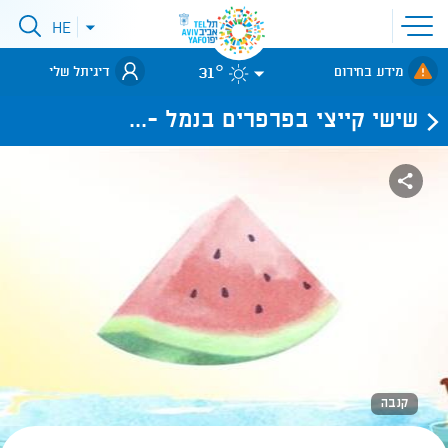
פתיחת
HE
פתיחת
תפריט
תפריט
שפות
לאתר עיריית
אתר
31°
מידע בחירום
דיגיתל שלי
תל-אביב
שישי קייצי בפרפרים בנמל -...
קנבה