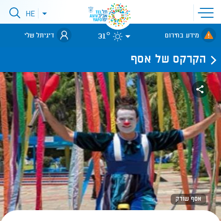
פתיחת
HE
פתיחת
תפריט
תפריט
שפות
לאתר עיריית
אתר
31°
מידע בחירום
דיגיתל שלי
תל-אביב
הקרקס של אסף
אסף שורק