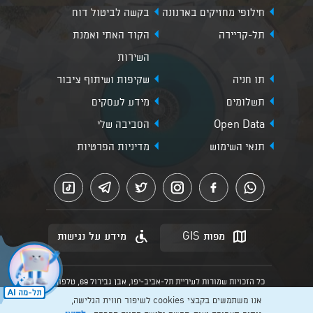
חילופי מחזיקים בארנונה
בקשה לביטול דוח
תל-קריירה
הקוד האתי ואמנת
השירות
תו חניה
שקיפות ושיתוף ציבור
תשלומים
מידע לעסקים
Open Data
הסביבה שלי
תנאי השימוש
מדיניות הפרטיות
מפות GIS
מידע על נגישות
כל הזכויות שמורות לעיריית תל-אביב-יפו, אבן גבירול 69, טלפון:
3013* מהנייד. האתר מספק מידע כללי בלבד.
אנו משתמשים בקבצי cookies לשיפור חווית הגלישה,
הנוסח המחייב הוא זה הקבוע בהוראות הדין הרלוונטיות כפי שתהיינה
בתוקף מעת לעת