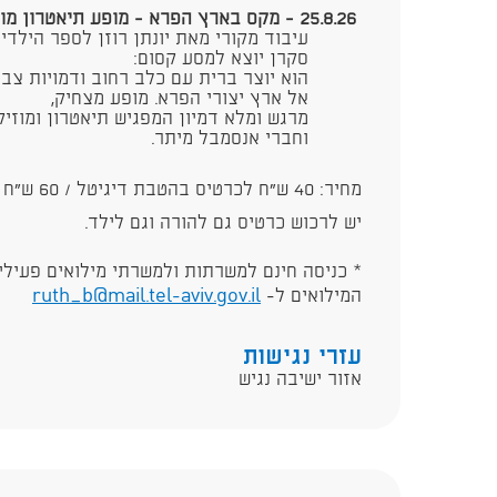
25.8.26 - מקס בארץ הפרא - מופע תיאטרון מוזיקלי לכל המשפחה
עיבוד מקורי מאת יונתן רוזן לספר הילדים
סקרן יוצא למסע קסום:
הוא יוצר ברית עם כלב רחוב ודמויות צבע
אל ארץ יצורי הפרא. מופע מצחיק,
מרגש ומלא דמיון המפגיש תיאטרון ומוזיק
וחברי אנסמבל מיתר.
מחיר: 40 ש"ח לכרטיס בהטבת דיגיטל / 60 ש"ח לכרטיס רגיל
יש לרכוש כרטיס גם להורה וגם לילד.
* כניסה חינם למשרתות ולמשרתי מילואים פעילים
המילואים ל-
ruth_b@mail.tel-aviv.gov.il
עזרי נגישות
אזור ישיבה נגיש