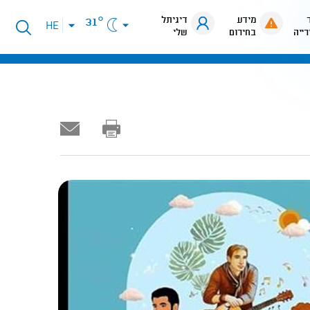
מידע
דיגיתל
31°
פתיחת
HE
רייה
בחירום
שלי
תפריט
שפות