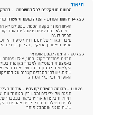
תיאור
מסעות מוזיקליים לכל המשפחה - בהפק
14.7.26 יהושע הפרוע - הצגה מופע תיאטרון מוזיקלי לכל המשפחה - התקיים!
האיש המוזר בקצה הכפר, שמעולם לא הת
שיניו ולא כסס ציפורניו.אבל יום אחד קור
הכפר לנצח.
עיבוד מקורי של יונתן רוזן לסיפור הידוע 
מופע תיאטרון מוזיקלי, בצירוף שירים מק
28.7.26 - הזמנה למסע אופראי
תכנית ייחודית לקול, בסון, צ'לו ופסנתר
באמצעות המוסיקה למבחר מקומות בעולם
הקלאסית ולמגוון הרחב של יצירות מארצו
שונים. ישולבו הסברים קצרים על המוזיקה
האופראי ועל כלי הנגינה.
11.8.26 - מהומה במטבח קונצרט - אגדות בצלילים
חגיגה של צלילים ומסע בין סגנונות עם י
ראוול והבלט הג'אזי "הביקור במטבח" של 
לחיים בשילוב סיפורי ילדים אהובים בהקר
שישה מנגני אנסמבל מיתר.