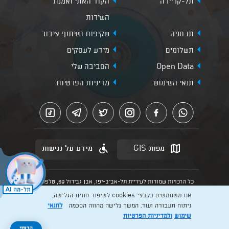
תל-קריירה
הקוד האתי ואמנת
השירות
תו חניה
שקיפות ושיתוף ציבור
תשלומים
מידע לעסקים
Open Data
הסביבה שלי
תנאי השימוש
מדיניות הפרטיות
מפות GIS
מידע על נגישות
כל הזכויות שמורות לעיריית תל-אביב-יפו, אבן גבירול 69, טלפון:
3013* מהנייד. האתר מספק מידע כללי בלבד.
אנו משתמשים בקבצי cookies לשיפור חווית הגלישה,
הנוסח המחייב הוא זה הקבוע בהוראות הדין הרלוונטיות כפי שתהיינה
בתוקף מעת לעת
ניתוח תעבורה ועוד. המשך גלישה מהווה הסכמה
לתנאי
שימוש
ולמדיניות הפרטיות
Created by: Layer. Digital studio
להרשמה >