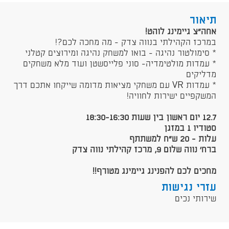
תיאור
אחה"צ גיימינג לוהט!
במרכז הקהילתי בנווה צדק - מה מחכה לכם?!
* סימולטור נהיגה - בואו למשחק נהיגה ומירוצים קטלני
* עמדות מולטימדיה- סוני פלייסשטן ועוד מלא משחקים
מדליקים
* עמדות VR עם משחקי מציאות מדומה שייקחו אתכם דרך
המשקפיים ישירות לחוויה!
12.7 יום ראשון בין שעות 18:30-16:30
סטודיו 1 במזגן
עלות - 20 ש"ח למשתתף
ברח' נווה שלום 9, מרכז קהילתי נווה צדק
מחכים לכם להפנינג גיימינג מטורף!!
עזרי נגישות
שירותי נכים