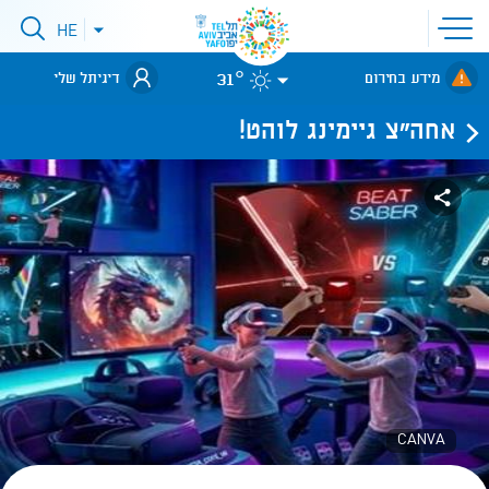
פתיחת
HE
פתיחת
תפריט
תפריט
שפות
לאתר עיריית
אתר
31°
מידע בחירום
דיגיתל שלי
תל-אביב
אחה"צ גיימינג לוהט!
CANVA