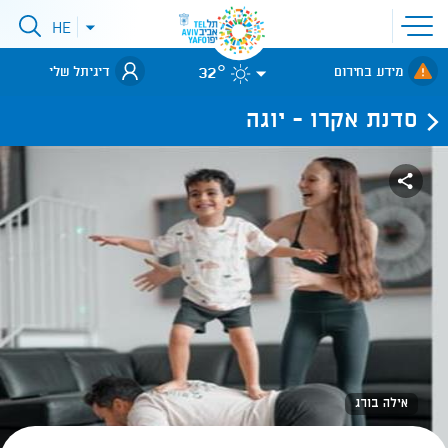
פתיחת
HE
פתיחת
תפריט
תפריט
שפות
לאתר עיריית
אתר
32°
מידע בחירום
דיגיתל שלי
תל-אביב
סדנת אקרו - יוגה
אילה בורג