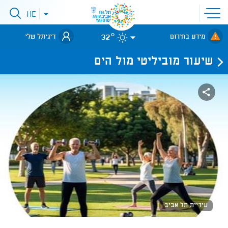
פתיחת
HE
פתיחת
תפריט
תפריט
שפות
לאתר עיריית
אתר
32°
מידע בחירום
דיגיתל שלי
תל-אביב
שיעור מוביליטי מול הים
עיריית תל אביב