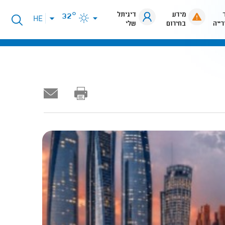
מידע
דיגיתל
32°
פתיחת
HE
רייה
בחירום
שלי
תפריט
שפות