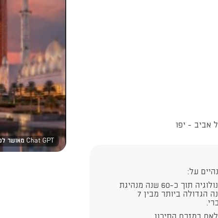
Chat GPT מאושר לפרסום
היים על:
אבו-דאבי - משבט נודד במדבר אל קידמת הטכנולוגיה תוך כ-60 שנה מנהיגת
האמירויות הערביות ומובילה חזון וקידמה, המדינה הגדולה ביותר מבין 7
רי.
לאם במזרח התיכון