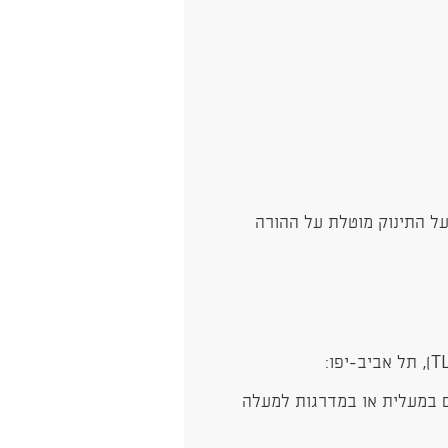
על התינוק מוטלת על ההורה
ת ״חשמונאים״ של קניון TLV ועולים במעלית או במדרגות למעלה