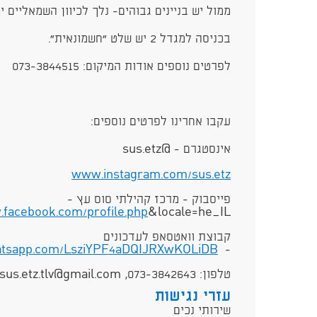
ממול יש בניינים גבוהים- נלך לכיוון השמאליים יו
בכניסה למגדל 2 יש שלט ״חשמונאית״.
לפרטים נוספים אודות המיקום: 073-3844515
עקבו אחרינו לפרטים נוספים:
אינסטגרם - @sus.etz
www.instagram.com/sus.etz
פייסבוק - מרכז קהילתי סוס עץ -
facebook.com/profile.php
&locale=he_IL
קבוצת וואטסאפ לעדכונים
atsapp.com/LsziYPF4aDQIJRXwKOLiDB
-
טלפון: 073-3842643, sus.etz.tlv@gmail.com
עזרי נגישות
שירותי נכים