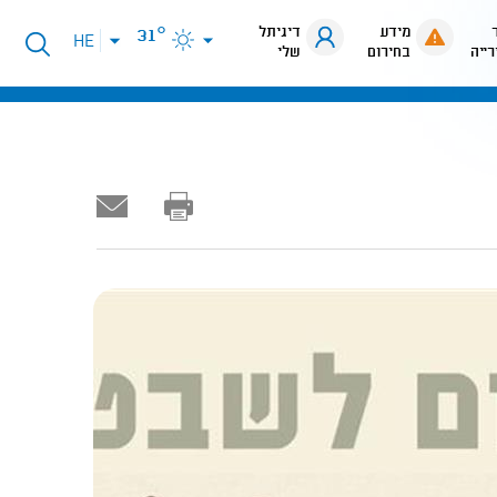
מידע
דיגיתל
31°
פתיחת
HE
רייה
בחירום
שלי
תפריט
שפות