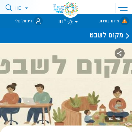
פתיחת
HE
פתיחת
תפריט
תפריט
שפות
לאתר עיריית
אתר
31°
מידע בחירום
דיגיתל שלי
תל-אביב
מקום לשבט
מאי מור