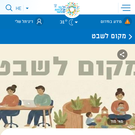
פתיחת
HE
פתיחת
תפריט
תפריט
שפות
לאתר עיריית
אתר
31°
מידע בחירום
דיגיתל שלי
תל-אביב
מקום לשבט
מאי מור