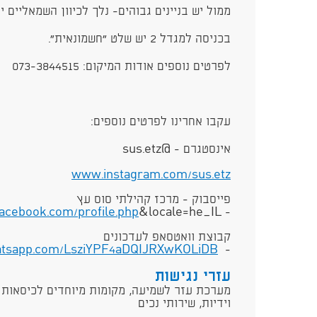
ממול יש בניינים גבוהים- נלך לכיוון השמאליים יו
בכניסה למגדל 2 יש שלט ״חשמונאית״.
לפרטים נוספים אודות המיקום: 073-3844515
עקבו אחרינו לפרטים נוספים:
אינסטגרם - @sus.etz
www.instagram.com/sus.etz
פייסבוק - מרכז קהילתי סוס עץ
acebook.com/profile.php
&locale=he_IL
-
קבוצת וואטסאפ לעדכונים
atsapp.com/LsziYPF4aDQIJRXwKOLiDB
-
עזרי נגישות
מערכת עזר לשמיעה, מקומות מיוחדים לכיסאות 
וידיות, שירותי נכים