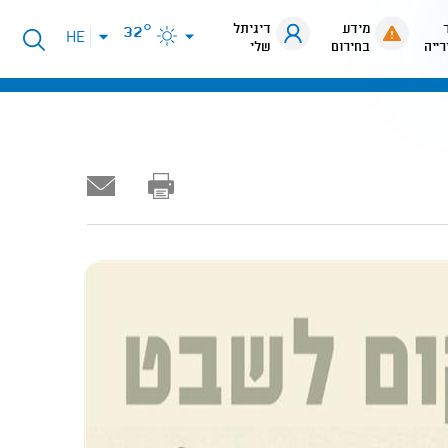
מידע
דיגיתל
32°
פתיחת
HE
רייה
בחירום
שלי
תפריט
שפות