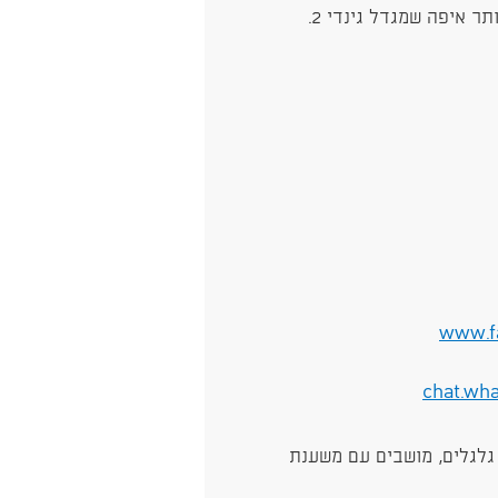
תר איפה שמגדל גינדי 2.
www.f
chat.wh
גלגלים, מושבים עם משענת