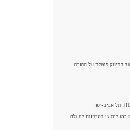
על התינוק מוטלת על ההורה
ת ״חשמונאים״ של קניון TLV ועולים במעלית או במדרגות למעלה