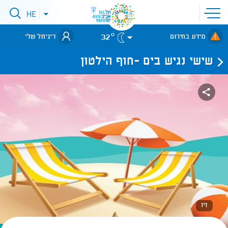
פתיחת
HE
פתיחת
תפריט
תפריט
שפות
לאתר עיריית
אתר
32°
מידע בחירום
דיגיתל שלי
תל-אביב
שישי נגיש בים -חוף הילטון
זיו