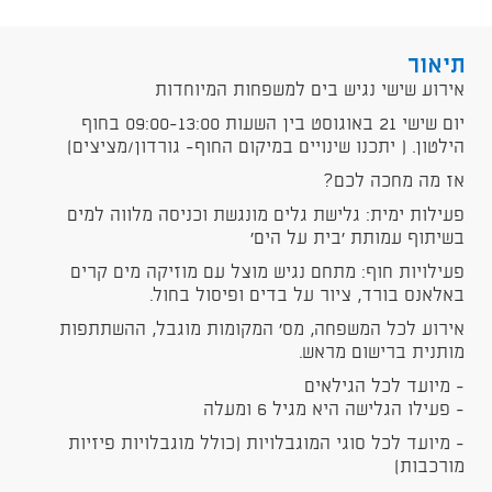
תיאור
אירוע שישי נגיש בים למשפחות המיוחדות
יום שישי 21 באוגוסט בין השעות 09:00-13:00 בחוף
הילטון. [ יתכנו שינויים במיקום החוף- גורדון/מציצים]
אז מה מחכה לכם?
פעילות ימית: גלישת גלים מונגשת וכניסה מלווה למים
בשיתוף עמותת 'בית על הים'
פעילויות חוף: מתחם נגיש מוצל עם מוזיקה מים קרים
באלאנס בורד, ציור על בדים ופיסול בחול.
אירוע לכל המשפחה, מס' המקומות מוגבל, ההשתתפות
מותנית ברישום מראש.
- מיועד לכל הגילאים
- פעילו הגלישה היא מגיל 6 ומעלה
- מיועד לכל סוגי המוגבלויות (כולל מוגבלויות פיזיות
מורכבות)