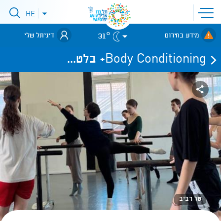
פתיחת
HE
פתיחת
תפריט
תפריט
שפות
לאתר עיריית
אתר
31°
מידע בחירום
דיגיתל שלי
תל-אביב
Body Conditioning+ בלט...
טל רביב