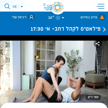
פתיחת
HE
פתיחת
תפריט
תפריט
שפות
לאתר עיריית
אתר
32°
מידע בחירום
דיגיתל שלי
תל-אביב
פילאטיס לקהל רחב- א' 17:30
תמי וייס