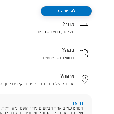
להרשמה >
מתי?
18:30
-
17:00
,
16.7.26
כמה?
בתשלום - 25 ש"ח
איפה?
מרכז קהילתי בית פרנקפורט, קיציס יוסף 23, תל אביב - יפו
תיאור
הסרט עוקב אחר הבלשים ג’ודי הופס וניק ויילד
של זוחל מסתורי שמגיע לזוטרופוליס וגורם למה