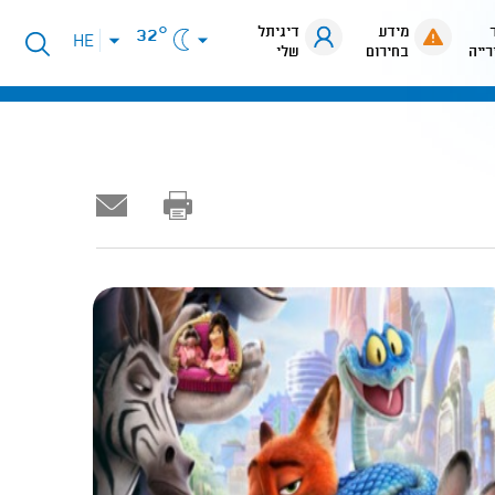
מידע
דיגיתל
32°
פתיחת
HE
רייה
בחירום
שלי
תפריט
שפות