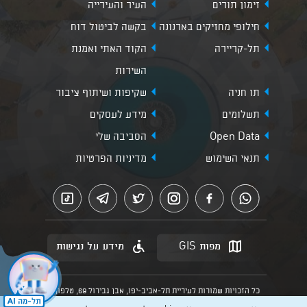
זימון תורים
העיר והעירייה
חילופי מחזיקים בארנונה
בקשה לביטול דוח
תל-קריירה
הקוד האתי ואמנת
השירות
תו חניה
שקיפות ושיתוף ציבור
תשלומים
מידע לעסקים
Open Data
הסביבה שלי
תנאי השימוש
מדיניות הפרטיות
מפות GIS
מידע על נגישות
כל הזכויות שמורות לעיריית תל-אביב-יפו, אבן גבירול 69, טלפון:
3013* מהנייד. האתר מספק מידע כללי בלבד.