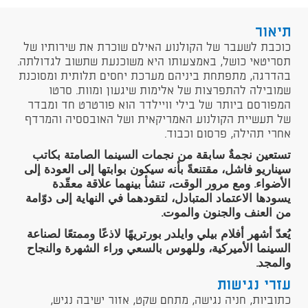
תיאור
כוכבת לשעבר של הקולנוע האילם שוכרת את שירותיו של
תסריטאי כושל, באמצעותו היא משוכנעת שתשוב לגדולתה.
בהדרגה, מתפתחת ביניהם מערכת יחסים תלותית ומסוכנת
שמובילה להתפרצות של אלימות שיגעון ומוות. סרטו
המפורסם ביותר של בילי וויילדר הוא פורטרט חד ומבדר
של תעשיית הקולנוע האמריקאית ושל האובססיה והמרדף
אחרי תהילה, פרסום וכבוד.
تستعين نجمةٌ سابقة من نجمات السينما الصامتة بكاتب
سيناريو فاشل، مقتنعةً بأنه سيكون بوابتها إلى العودة إلى
الأضواء. ومع مرور الوقت، تنشأ بينهما علاقة معقّدة
يسودها الاعتماد المتبادل، لتقودهما في النهاية إلى دوّامة
من العنف والجنون والموت.
يُعدّ أشهر أفلام بيلي وايلدر بورتريهًا لاذعًا وممتعًا لصناعة
السينما الأميركية، وللهوس بالسعي وراء الشهرة والنجاح
والمجد.
עזרי נגישות
כתוביות, חניה נגישה, מתחם שקט, אזור ישיבה נגיש,