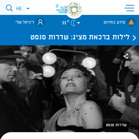
פתיחת
HE
פתיחת
תפריט
תפריט
שפות
לאתר עיריית
אתר
31°
מידע בחירום
דיגיתל שלי
תל-אביב
לילות ברכאת מציג: שדרות סנסט
שדרות סנסט