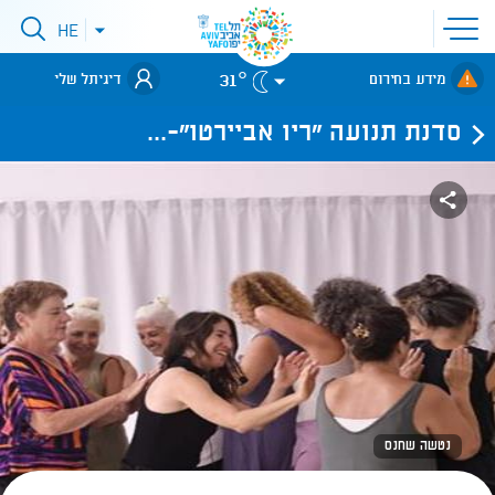
פתיחת
HE
פתיחת
תפריט
תפריט
שפות
לאתר עיריית
אתר
31°
מידע בחירום
דיגיתל שלי
תל-אביב
סדנת תנועה "ריו אביירטו"-...
נטשה שחנס