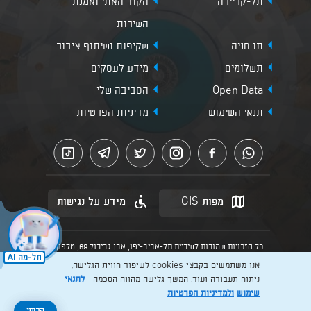
תל-קריירה
הקוד האתי ואמנת
השירות
תו חניה
שקיפות ושיתוף ציבור
תשלומים
מידע לעסקים
Open Data
הסביבה שלי
תנאי השימוש
מדיניות הפרטיות
מפות GIS
מידע על נגישות
כל הזכויות שמורות לעיריית תל-אביב-יפו, אבן גבירול 69, טלפון:
3013* מהנייד. האתר מספק מידע כללי בלבד.
אנו משתמשים בקבצי cookies לשיפור חווית הגלישה,
הנוסח המחייב הוא זה הקבוע בהוראות הדין הרלוונטיות כפי שתהיינה
בתוקף מעת לעת
ניתוח תעבורה ועוד. המשך גלישה מהווה הסכמה
לתנאי
שימוש
ולמדיניות הפרטיות
Created by: Layer. Digital studio
להרשמה >