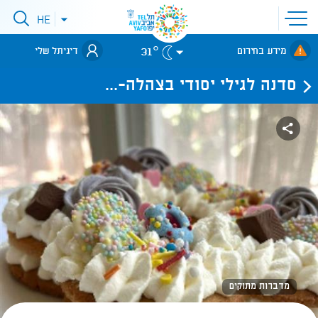
פתיחת
HE
פתיחת
תפריט
תפריט
שפות
לאתר עיריית
אתר
31°
מידע בחירום
דיגיתל שלי
תל-אביב
סדנה לגילי יסודי בצהלה-...
מדברות מתוקים