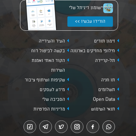
יישומון דיגיתל שלי
הורידו עכשיו >>
זימון תורים
העיר והעירייה
חילופי מחזיקים בארנונה
בקשה לביטול דוח
תל-קריירה
הקוד האתי ואמנת
השירות
תו חניה
שקיפות ושיתוף ציבור
תשלומים
מידע לעסקים
Open Data
הסביבה שלי
תנאי השימוש
מדיניות הפרטיות