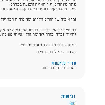
סדנה מוזיקלית בה נחשוף את הילדים לסגנונות מו
נגינה מיוחדים, תוך האזנה ותנועה במרחב.
ניצור אינטראקציה ונפתח את הקשב באמצעות המ
זמן איכות של הורים וילדים תוך פיתוח המוזיקליו
בהנחיית אריאל מגדיש, בוגרת האקדמיה למוזיקה
לחינוך. זמרת, מורה לפיתוח קול ואמנית פעילה ב
10:30 - גילי הליכה עד שנתיים וחצי
11:20 - גילי לידה וזחילה
עזרי נגישות
כמפורט בגוף הפרסום
נגישות