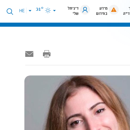
מידע
דיגיתל
31°
פתיחת
HE
רייה
בחירום
שלי
תפריט
שפות