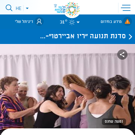
פתיחת
HE
פתיחת
תפריט
תפריט
שפות
לאתר עיריית
אתר
31°
מידע בחירום
דיגיתל שלי
תל-אביב
סדנת תנועה "ריו אביירטו"-...
נטשה שחנס