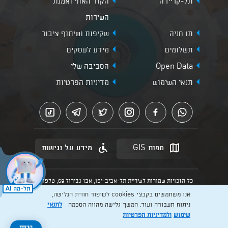
תל-קריירה
הקוד האתי ואמנת
השירות
תו חניה
שקיפות ושיתוף ציבור
תשלומים
מידע לעסקים
Open Data
הסביבה שלי
תנאי השימוש
מדיניות הפרטיות
מפות GIS
מידע על נגישות
כל הזכויות שמורות לעיריית תל-אביב-יפו, אבן גבירול 69, טלפון:
3013* מהנייד. האתר מספק מידע כללי בלבד.
אנו משתמשים בקבצי cookies לשיפור חווית הגלישה,
הנוסח המחייב הוא זה הקבוע בהוראות הדין הרלוונטיות כפי שתהיינה
בתוקף מעת לעת
ניתוח תעבורה ועוד. המשך גלישה מהווה הסכמה
לתנאי
שימוש
ולמדיניות הפרטיות
Created by: Layer. Digital studio
להרשמה >