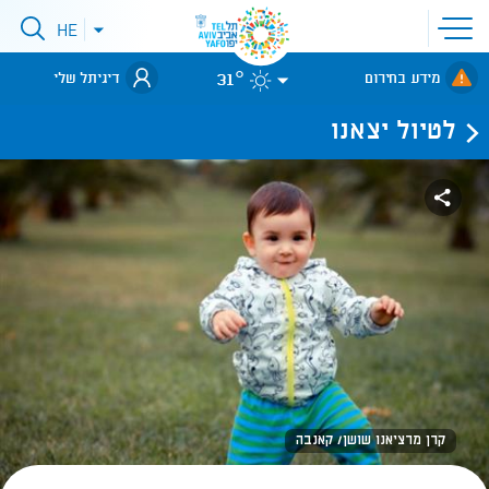
פתיחת
HE
פתיחת
תפריט
תפריט
שפות
לאתר עיריית
אתר
31°
מידע בחירום
דיגיתל שלי
תל-אביב
לטיול יצאנו
קרן מרציאנו שושן/ קאנבה