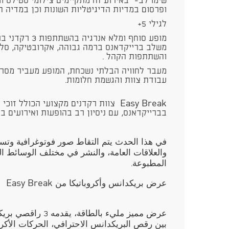
שימו לב- "באירוע זה מתקיימים צילומי סטילס וו
ופרסום במדיות הדיגיטליות השונות וכן במדיה 
לגילי 5+
מופע סוחף ומלא א
משלב ברייקדאנס ברמה גבוהה, אקרובטיקה, סלט
והשתתפות הקהל .
מעבר לחוויה הבלתי נשכחת, המופע מעביר מסרי
עבודת צוות והגשמת חלומות.
Easy Break צוות רקדנים מקצועי הכולל ז
בברייקדאנס, עם ניסיון רב בהופעות ואירועים ב
في هذا الحدث يتم التقاط صور فوتوغرافية وتسج
والعلاقات العامة، والنشر في مختلف الوسائط ا
المطبوعة.
عرض بريكدانس وأكروباتيكا من Easy Break
عرض مميز مليء بالطاق
بين رقص البريكدانس الاحترافي، الحركات الأكروب