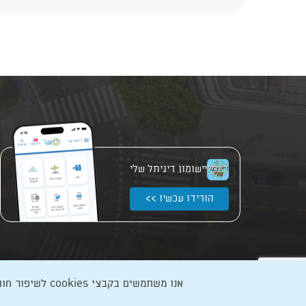
יישומון דיגיתל שלי
הורידו עכשיו >>
אנו משתמשים בקבצי cookies לשיפור חווית הגלישה, ניתוח תעבורה ועוד. המשך גלישה מהווה הסכמה
כל הזכויות שמורות לעיריית תל-אביב-יפו, אבן גבירול 69, טלפון: 3013* מהנייד. האתר מספק מידע כללי בלבד.
הנוסח המחייב הוא זה הקבוע בהוראות הדין הרלוונטיות כפי שתהיינה בתוקף 