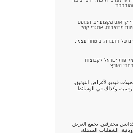
ידאו לצרכי תיעוד, יחסי ציבור
המודפסת
נרגיה בהשתתפות 3 רקדני ברייקדאנס מקצועיים. המופע
ות מרהיבות, אתגרי קהל
ם של התמדה, ביטחון עצמי,
וכי אליפות ישראל לקבוצות
רחבי הארץ.
يلات فيديو لأغراض التوثيق،
لرقمية، وكذلك في الوسائط
ة، يقدمه 3 راقصي بريكدانس محترفين. يجمع العرض
اتية، الشقلبات المذهلة،