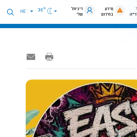
מידע
דיגיתל
31°
פתיחת
HE
רייה
בחירום
שלי
תפריט
שפות