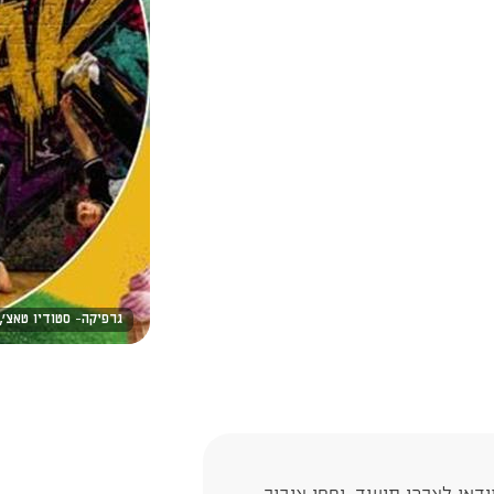
גרפיקה- סטודיו טאצ',