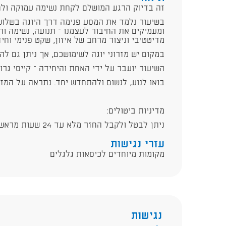
זה בדיוק הרגע המושלם לקחת נשימה עמוקה ולחז
בשיעור נלמד את המסע פנימה דרך היוגה בשלו
ומעמיקים את החיבור לעצמנו – תנועה, נשימה ות
מדיטטיבי וניצור מרחב של איזון, שקט פנימי וחיז
במקום יש מזרוני יוגה לשימושכם, אך ניתן גם להב
השיעור יועבר על ידי האחת והיחידה – קייסי גרונ
בואו לנוע, לנשום ולהתחדש יחד. נתראה על המזר
מדיניות ביטולים:
ניתן לבטל ולקבל החזר מלא עד 24 שעות מראש. לאחר מכן חיוב מלא.
עזרי נגישות
מקומות מיוחדים לכיסאות גלגלים
נגישות