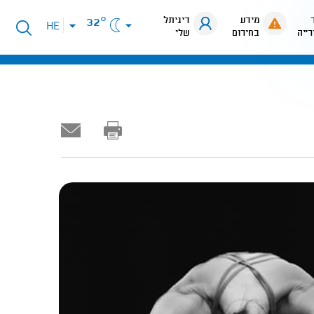
מידע
דיגיתל
32°
פתיחת
HE
רייה
בחירום
שלי
תפריט
שפות