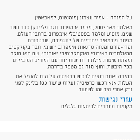
על המנחה - אמיר עצמון (מומנטום, למאבאטי):
מאלתר מאז 2007, מלמד אימפרוב (וגם פלייבק) כבר עשר
שנים, מופיע ומלמד בפסטיבלי אימפרוב ברחבי העולם,
מפתח פורמטים ייחודיים של לונגפורם, שורטפורם
ופרי-פורם ומנחה סדנאות אימפרוב יישומי. חבר בקולקטיב
המאלתרים האירופי האקסקלוסיבי "אוהנה", שם הוא חוקר
ומפתח שיטות אילתור חדישות יחד עם המורים המובילים
מכל היבשת. וחוץ מזה גם מטפל בדרמה.
במידה ואתם רוצים לרכוש כרטיסיה על מנת להוזיל את
העלות אנא רכשו כרטיסיה (עלות שיעור 83) בלינק לפני
ורק אחרי הירשמו לשיעור.
עזרי נגישות
מקומות מיוחדים לכיסאות גלגלים