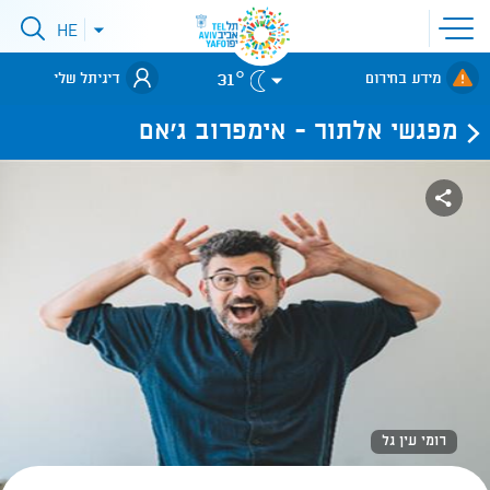
פתיחת
HE
פתיחת
תפריט
תפריט
שפות
לאתר עיריית
אתר
31°
מידע בחירום
דיגיתל שלי
תל-אביב
מפגשי אלתור - אימפרוב ג'אם
רומי עין גל