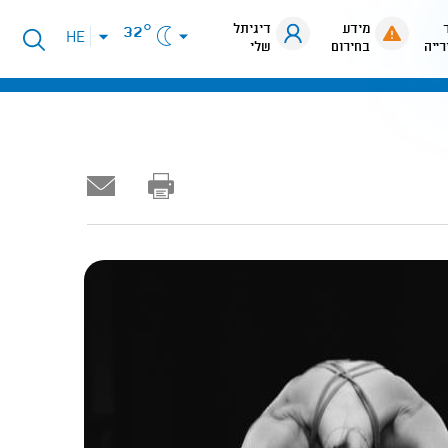
מידע
דיגיתל
32°
פתיחת
HE
רייה
בחירום
שלי
תפריט
שפות