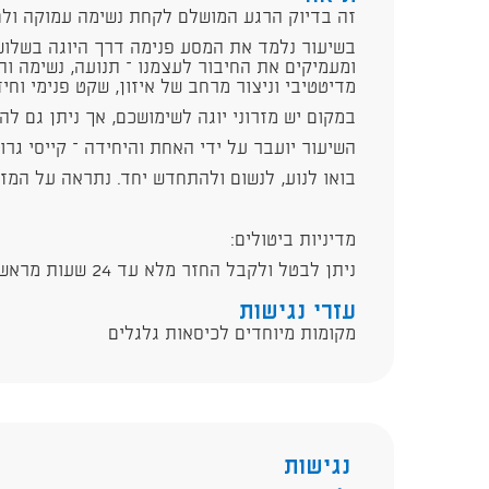
זה בדיוק הרגע המושלם לקחת נשימה עמוקה ולחז
בשיעור נלמד את המסע פנימה דרך היוגה בשלו
ומעמיקים את החיבור לעצמנו – תנועה, נשימה ות
מדיטטיבי וניצור מרחב של איזון, שקט פנימי וחיז
במקום יש מזרוני יוגה לשימושכם, אך ניתן גם להב
השיעור יועבר על ידי האחת והיחידה – קייסי גרונ
בואו לנוע, לנשום ולהתחדש יחד. נתראה על המזר
מדיניות ביטולים:
ניתן לבטל ולקבל החזר מלא עד 24 שעות מראש. לאחר מכן חיוב מלא.
עזרי נגישות
מקומות מיוחדים לכיסאות גלגלים
נגישות