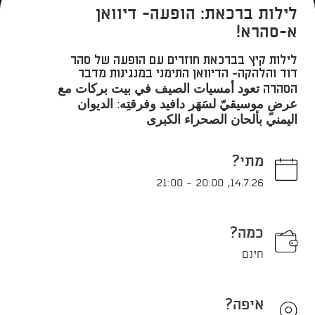
לילות ברכאת: הופעה- דיוואן
א-סהרא!
לילות קיץ בברכאת חוזרים עם הופעה של סהר
דוד והלהקה- הדיוואן התימני במנגינות מדבר
הסהרה تعود أمسيات الصيف في بيت بركات مع
عرضٍ موسيقيّ لسَهَر دافيد وفرقتِه: الديوان
اليمني بألحان الصحراء الكبرى
מתי?
21:00
-
20:00
,
14.7.26
כמה?
חינם
איפה?