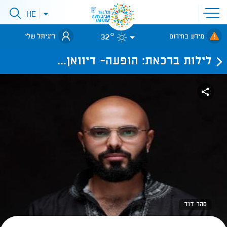
פתיחת
HE
פתיחת
תפריט
תפריט
שפות
לאתר עיריית
אתר
32°
מידע בחירום
דיגיתל שלי
תל-אביב
לילות ברכאת: הופעה- דיוואן...
סהר דוד