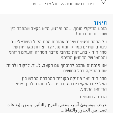
בית ברכאת, עזה 55, תל אביב - יפו
תיאור
מופע מוזיקלי סוחף, שמח ומרגש, מלא בקצב שמחבר בין
שורשים ותרבויות!
על הבמה נפגשים שירים אהובים מפס הקול הישראלי עם
ניגונים ושירים ממרוקו ומתימן, לצד יצירות מקוריות של
סהר דוד - בהשראת מרחבי מדבר הסהרה והעולם הרוחני
והפיוטי של הדיוואן התימני.
אנו מזמינים אתכם להיסחף עם הקצב, לשיר, לרקוד ולחוות
את המוזיקה בכל החושים.
סהר דוד יוצר מוזיקה מקורית המחברת מחדש בין
הצלילים והמקצבים המדבריים של הסהרה לבין פיוטי
הדיוואן התימני.
הכניסה חופשית !
عرض موسيقيّ آسر، مفعم بالفرح والتأثير، ينبض بإيقاعات
تصل بين الجذور والثقافات!