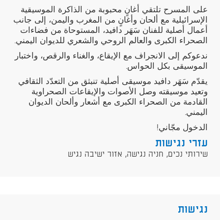
على المسرح تلتقي أغانٍ محبوبة من الذاكرة الموسيقية
الإسرائيلية مع ألحان وأغانٍ من المغرب واليمن، إلى جانب
أعمال أصلية للفنان سَهَر دافيد، المستوحاة من فضاءات
الصحراء الكبرى والعالم الروحي والشعري للديوان اليمني.
ندعوكم إلى الانجراف مع الإيقاع، والغناء والرقص، واختبار
الموسيقى بكل الحواس.
يقدّم سَهَر دافيد موسيقى أصلية تنبثق من التعدّد الثقافي
وتعيد موسيقته وصل الأصوات والإيقاعات الصحراوية
القادمة من الصحراء الكبرى مع أشعار وألحان الديوان
اليمني.
الدخول مجّاني!
עזרי נגישות
שירותי נכים, חניה נגישה, אזור ישיבה נגיש
נגישות