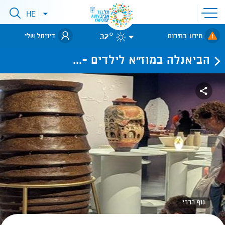
פתיחת
HE
פתיחת
תפריט
תפריט
שפות
לאתר עיריית
אתר
32°
מידע בחירום
דיגיתל שלי
תל-אביב
הביאנלה במוז"א לילדים -...
נוף הררי