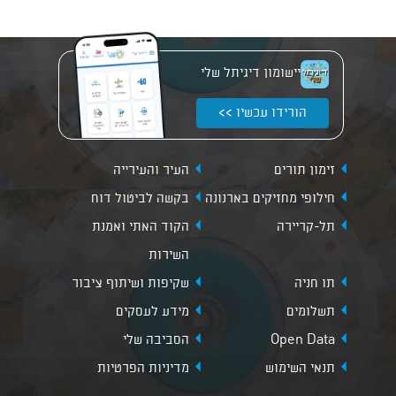
יישומון דיגיתל שלי
הורידו עכשיו >>
זימון תורים
העיר והעירייה
חילופי מחזיקים בארנונה
בקשה לביטול דוח
תל-קריירה
הקוד האתי ואמנת
השירות
תו חניה
שקיפות ושיתוף ציבור
תשלומים
מידע לעסקים
Open Data
הסביבה שלי
תנאי השימוש
מדיניות הפרטיות