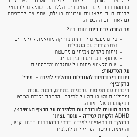
להקשיב, לשתף דילמות, ולגלות שאתם לא לבד
בהתמודדות. מתוך החיבורים הללו אנו שואפים להתחיל
לבנות רשת מקצועית עירונית פעילה, שתמשיך להתפתח
גם לאחר יום ההכשרה.
מה מחכה לכם ביום ההכשרה?
כלים מעשיים להוראת מוזיקה מותאמת לתלמידים
ולתלמידות עם מוגבלות
ניתוח מקרים אמיתיים מהשטח
שיתוף ידע וניסיון בין מורים
שיח מקצועי פתוח על אתגרים והזדמנויות
על הסדנאות:
גישות ביקורתיות למוגבלות ותהליכי למידה - מיכל
ברקוביץ'
היכרות עם תפיסות עדכניות בתחום, הבנת שונות
נוירולוגית והשפעתה על למידה, והרחבת נקודת המבט
המקצועית של המורה.
סדנה מעשית לעבודה עם תלמידים על הרצף האוטיסטי,
ADHD ולקויות למידה -
עופר עציוני
התמקדות במאפייני למידה, דרכי התמודדות ברגעי קושי,
והתאמת הגישה המוזיקלית לתלמיד