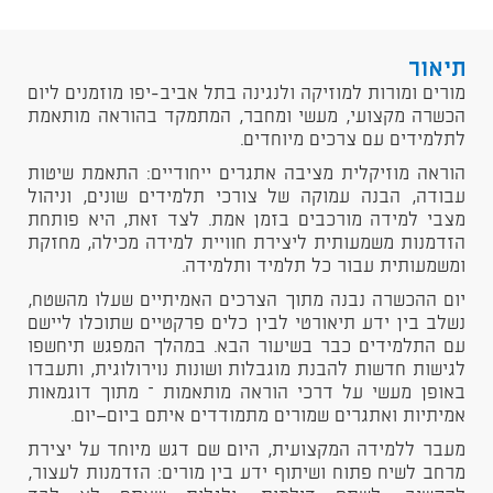
תיאור
מורים ומורות למוזיקה ולנגינה בתל אביב-יפו מוזמנים ליום
הכשרה מקצועי, מעשי ומחבר, המתמקד בהוראה מותאמת
לתלמידים עם צרכים מיוחדים.
הוראה מוזיקלית מציבה אתגרים ייחודיים: התאמת שיטות
עבודה, הבנה עמוקה של צורכי תלמידים שונים, וניהול
מצבי למידה מורכבים בזמן אמת. לצד זאת, היא פותחת
הזדמנות משמעותית ליצירת חוויית למידה מכילה, מחזקת
ומשמעותית עבור כל תלמיד ותלמידה.
יום ההכשרה נבנה מתוך הצרכים האמיתיים שעלו מהשטח,
נשלב בין ידע תיאורטי לבין כלים פרקטיים שתוכלו ליישם
עם התלמידים כבר בשיעור הבא. במהלך המפגש תיחשפו
לגישות חדשות להבנת מוגבלות ושונות נוירולוגית, ותעבדו
באופן מעשי על דרכי הוראה מותאמות – מתוך דוגמאות
אמיתיות ואתגרים שמורים מתמודדים איתם ביום־יום.
מעבר ללמידה המקצועית, היום שם דגש מיוחד על יצירת
מרחב לשיח פתוח ושיתוף ידע בין מורים: הזדמנות לעצור,