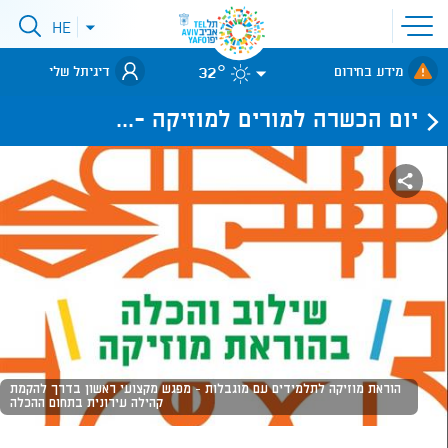
פתיחת
HE
פתיחת
תפריט
תפריט
שפות
לאתר עיריית
אתר
32°
מידע בחירום
דיגיתל שלי
תל-אביב
יום הכשרה למורים למוזיקה -...
הוראת מוזיקה לתלמידים עם מוגבלות - מפגש מקצועי ראשון בדרך להקמת
קהילה עירונית בתחום ההכלה